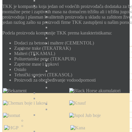
TKK je kompanija koja jedan od vodećih proizvođača dodataka za beto
montažne pene i zaptivnih masa na domaćem tržištu ali i tržištu jugoi
proizvodnja i plasman kvalitetnih proizvoda u skladu sa zaštitom životn
jedan razlog zašto su proizvodi firme TKK zastupljeni u našim porod
Podela proizvoda kompanije TKK prema karakteristikama:
Dodaci za betone i maltere (CEMENTOL)
Zaptivne trake (TEKATRAK)
Malteri (TEKAMAL)
Poliuretanske pene (TEKAPUR)
Zaptivne mase i lepkovi
Ostalo
Tehnički sprejevi (TEKASOL)
Proizvodi za obezbeđivanje vodoodpornosti