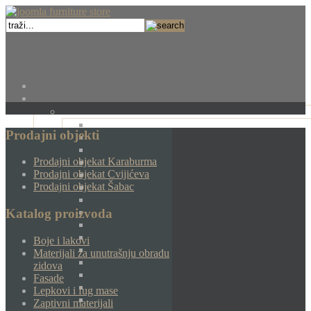
Prodajni objekti
Prodajni objekat Karaburma
Prodajni objekat Cvijićeva
Prodajni objekat Šabac
Katalog proizvoda
Boje i lakovi
Materijali za unutrašnju obradu
zidova
Fasade
Lepkovi i fug mase
Zaptivni materijali