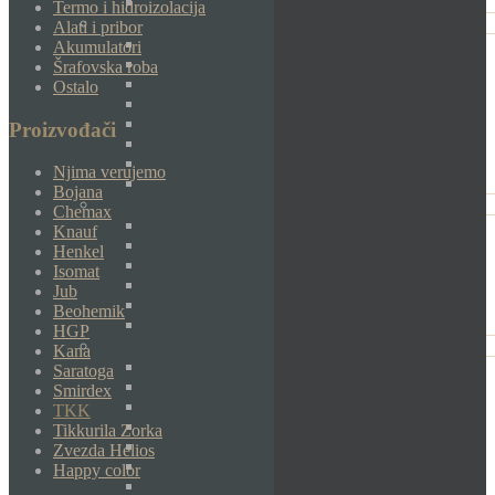
Termo i hidroizolacija
Alati i pribor
Akumulatori
Šrafovska roba
Ostalo
Proizvođači
Njima verujemo
Bojana
Chemax
Knauf
Henkel
Isomat
Jub
Beohemik
HGP
Kana
Saratoga
Smirdex
TKK
Tikkurila Zorka
Zvezda Helios
Happy color