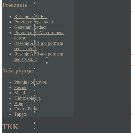
Preuzmite
Rešenje iz APR-a
Potvrda o registraciji
Generalni podaci
Potvrda o PDV-u promena
adrese
Resenje APR-a o pormeni
sedista str. 1
Resenje APR-a o pormeni
sedista str. 2
Vaša pitanja:
Pitanja i odgovori
Fasade
Metal
Hidroizolacija
Boje
Drvo / Parket
Tapete
TKK