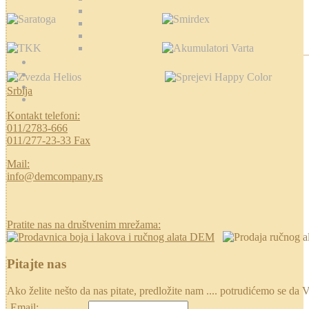
Srbija
Kontakt telefoni:
011/2783-666
011/277-23-33 Fax
Mail:
info@demcompany.rs
Pratite nas na društvenim mrežama:
Pitajte nas
Ako želite nešto da nas pitate, predložite nam .... potrudićemo se
Email: