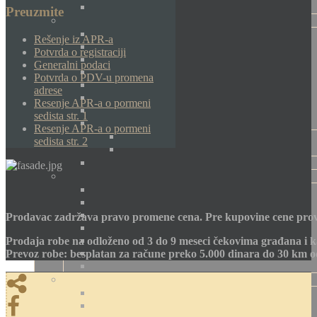
Preuzmite
Rešenje iz APR-a
Potvrda o registraciji
Generalni podaci
Potvrda o PDV-u promena
adrese
Resenje APR-a o pormeni
sedista str. 1
Resenje APR-a o pormeni
sedista str. 2
Prodavac zadržava pravo promene cena. Pre kupovine cene prov
Prodaja robe na odloženo od 3 do 9 meseci čekovima građana i k
Prevoz robe: besplatan za račune preko 5.000 dinara do 30 km 