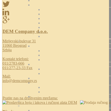
DEM Company d.o.o.
Mirijevski bulevar 31
11060 Beograd
Srbija
Kontakt telefoni:
011/2783-666
011/277-23-33 Fax
Mail:
info@demcompany.rs
Pratite nas na društvenim mrežama: