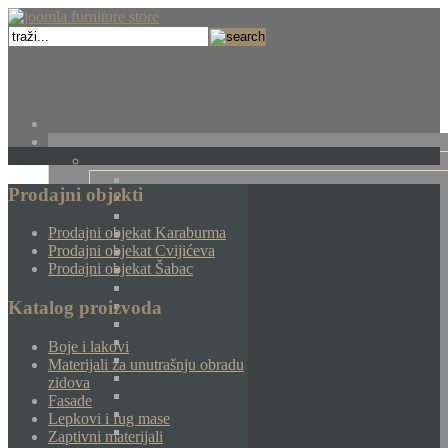
Prodajni objekti
Prodajni objekat Karaburma
Prodajni objekat Cvijićeva
Prodajni objekat Šabac
Katalog proizvoda
Boje i lakovi
Materijali za unutrašnju obradu
zidova
Fasade
Lepkovi i fug mase
Zaptivni materijali