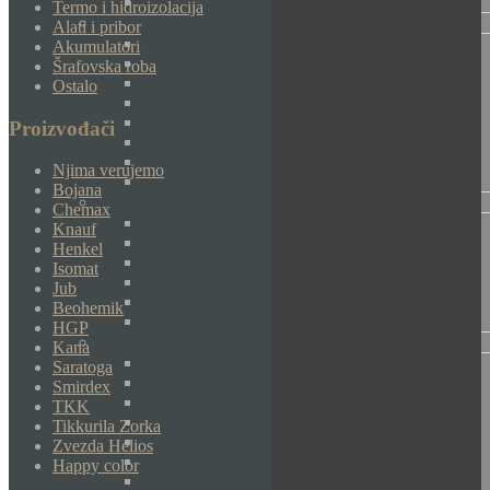
Termo i hidroizolacija
Alati i pribor
Akumulatori
Šrafovska roba
Ostalo
Proizvođači
Njima verujemo
Bojana
Chemax
Knauf
Henkel
Isomat
Jub
Beohemik
HGP
Kana
Saratoga
Smirdex
TKK
Tikkurila Zorka
Zvezda Helios
Happy color