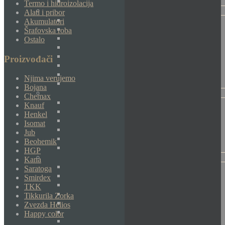
Termo i hidroizolacija
Alati i pribor
Akumulatori
Šrafovska roba
Ostalo
Proizvođači
Njima verujemo
Bojana
Chemax
Knauf
Henkel
Isomat
Jub
Beohemik
HGP
Kana
Saratoga
Smirdex
TKK
Tikkurila Zorka
Zvezda Helios
Happy color