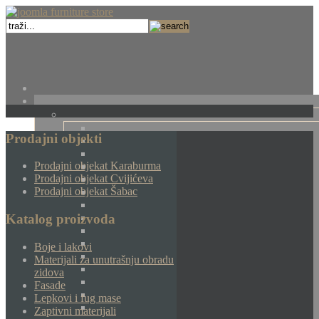
Prodajni objekti
Prodajni objekat Karaburma
Prodajni objekat Cvijićeva
Prodajni objekat Šabac
Katalog proizvoda
Boje i lakovi
Materijali za unutrašnju obradu
zidova
Fasade
Lepkovi i fug mase
Zaptivni materijali