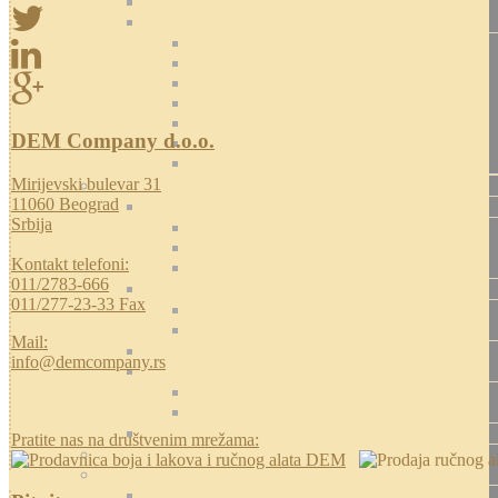
DEM Company d.o.o.
Mirijevski bulevar 31
11060 Beograd
Srbija
Kontakt telefoni:
011/2783-666
011/277-23-33 Fax
Mail:
info@demcompany.rs
Pratite nas na društvenim mrežama: