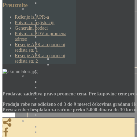
Preuzmite
Rešenje iz APR-a
Potvrda o registraciji
Generalni podaci
Potvrda o PDV-u promena
adrese
Resenje APR-a o pormeni
sedista str. 1
Resenje APR-a o pormeni
sedista str. 2
Prodavac zadržava pravo promene cena. Pre kupovine cene prov
Prodaja robe na odloženo od 3 do 9 meseci čekovima građana i k
Prevoz robe: besplatan za račune preko 5.000 dinara do 30 km 