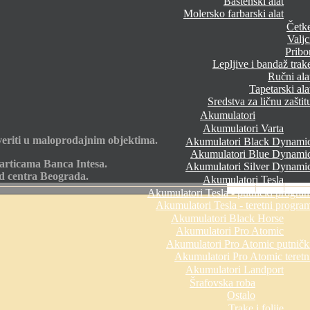
Baštenski alat
Molersko farbarski alat
Četk
Valjc
Pribo
Lepljive i bandaž trak
Ručni ala
Tapetarski ala
Sredstva za ličnu zaštit
Akumulatori
Akumulatori Varta
eriti u maloprodajnim objektima.
Akumulatori Black Dynami
Akumulatori Blue Dynami
articama Banca Intesa.
Akumulatori Silver Dynami
od centra Beograda.
Akumulatori Tesla
Akumulatori Tesla - putnički progra
Akumulatori Tesla - teretni progra
Akumulatori Black Horse
Akumulatori Pro Atomic
Akumulatori Pro Atomic putničk
Akumulatori Pro Atomic teretn
Akumulatori Landport
Šrafovska roba
Ostalo
Trake i folije