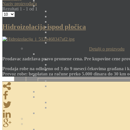
Naziv proizvođača
Rezultati 1 - 1 od 1
Hidroizolacija ispod pločica
Detalji o proizvodu
Prodavac zadržava pravo promene cena. Pre kupovine cene prov
Prodaja robe na odloženo od 3 do 9 meseci čekovima građana i k
Prevoz robe: besplatan za račune preko 5.000 dinara do 30 km 