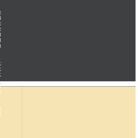
e
i
r
e
t
t
u
c
c
c
m
m
i
i