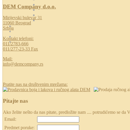
DEM Company d.o.o.
Mirijevski bulevar 31
11060 Beograd
Srbija
Kontakt telefoni:
011/2783-666
011/277-23-33 Fax
Mail:
info@demcompany.rs
Pratite nas na društvenim mrežama:
Pitajte nas
Ako želite nešto da nas pitate, predložite nam .... potrudićemo se
Email:
Predmet poruke: