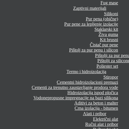
Fug mase
Zaptivni materijali
Silikoni
Pur pena (obične)
Pur pene za lepljenje izolacije
Staklarski kit
Živa guma
Kit brusni
Čistač pur pene
Pištolj za pur penu i silicon
Pištolji za pur pen
Pištolji za silicon
Poliester set
Termo i hidroizolacija
Stiropor
Cementni hidroizolacioni premazi
Cementi za trenutno zaustavljanje prodora vode
Hidroizolacija ispod pločica
Vodonepropusne impregnacije na bazi silikona
Aditivi za beton i malter
Crna izolacija - bitumen
Alati i pribor
Električni alat
Ručni alat i pribor