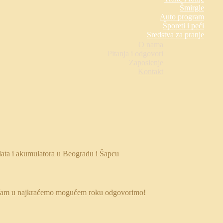
Šmirgle
Auto program
Šporeti i peći
Sredstva za pranje
O nama
Pitanja i odgovori
Zaposlenje
Kontakt
 da Vam u najkraćemo mogućem roku odgovorimo!