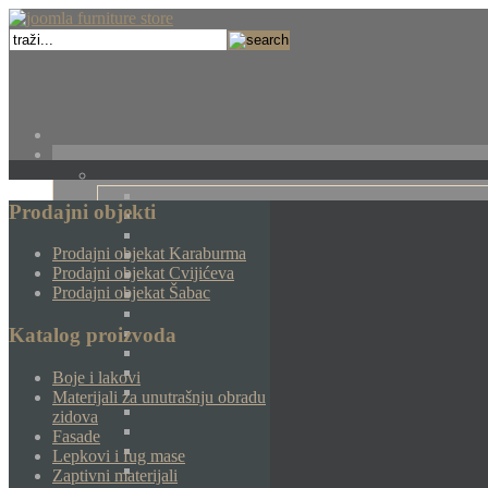
Prodajni objekti
Prodajni objekat Karaburma
Prodajni objekat Cvijićeva
Prodajni objekat Šabac
Katalog proizvoda
Boje i lakovi
Materijali za unutrašnju obradu
zidova
Fasade
Lepkovi i fug mase
Zaptivni materijali