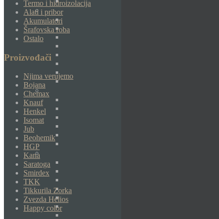
Termo i hidroizolacija
Alati i pribor
Akumulatori
Šrafovska roba
Ostalo
Proizvođači
Njima verujemo
Bojana
Chemax
Knauf
Henkel
Isomat
Jub
Beohemik
HGP
Kana
Saratoga
Smirdex
TKK
Tikkurila Zorka
Zvezda Helios
Happy color