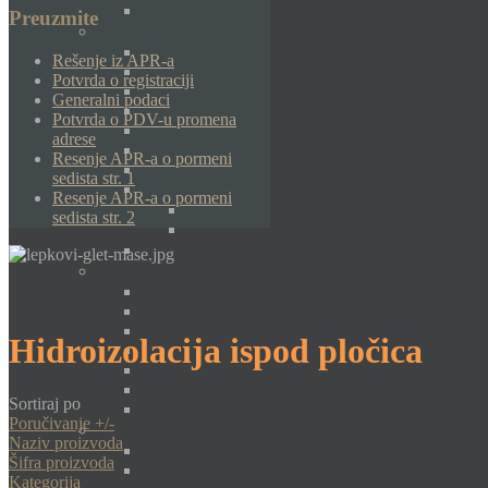
Preuzmite
Rešenje iz APR-a
Potvrda o registraciji
Generalni podaci
Potvrda o PDV-u promena
adrese
Resenje APR-a o pormeni
sedista str. 1
Resenje APR-a o pormeni
sedista str. 2
Hidroizolacija ispod pločica
Sortiraj po
Poručivanje +/-
Naziv proizvoda
Šifra proizvoda
Kategorija