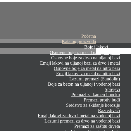
Početna
Katalog proizvoda
Boje i lakovi
Osnovne boje za metal na uljanoj bazi
Osnovne boje za drvo na uljanoj bazi
Emajl lakovi na uljanoj bazi za drvo i metal
Osnovne boje za metal na nitro bazi
Emajl lakovi za metal na nitro bazi
Lazurni premazi (Sandolin)
Boje za beton na uljanoj i vodenoj bazi
Sprejevi
Premazi za kamen i opeku
Premazi protiv buđi
Sredstvo za skidanje korozije
Razređivači
Emajl lakovi za drvo i metal na vodenoj bazi
Lazurni premazi za drvo na vodenoj bazi
Premazi za zaštitu drveta