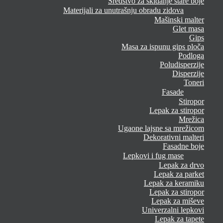
Sredstvo za skidanje stare boje
Materijali za unutrašnju obradu zidova
Mašinski malter
Glet masa
Gips
Masa za ispunu gips ploča
Podloga
Poludisperzije
Disperzije
Toneri
Fasade
Stiropor
Lepak za stiropor
Mrežica
Ugaone lajsne sa mrežicom
Dekorativni malteri
Fasadne boje
Lepkovi i fug mase
Lepak za drvo
Lepak za parket
Lepak za keramiku
Lepak za stiropor
Lepak za miševe
Univerzalni lepkovi
Lepak za tapete